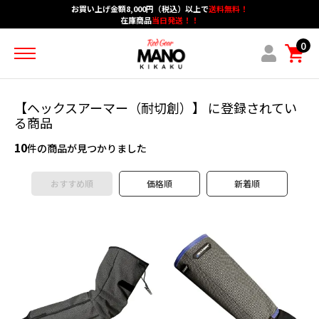
お買い上げ金額8,000円（税込）以上で
送料無料！
在庫商品
当日発送！！
ホーム
カテゴリーメニュー
グループメニュー
0
アカウント
ショッピングガイド
ブログメニュー
お問い合わせ
【ヘックスアーマー（耐切創）】 に登録されてい
る商品
作業用手袋
10
件の商品が見つかりました
防炎・耐熱・耐切創
おすすめ順
価格順
新着順
安全保護具・作業服
保護メガネ・耳栓・シューズ
マスク・防護服
スパッターシート・保護シート