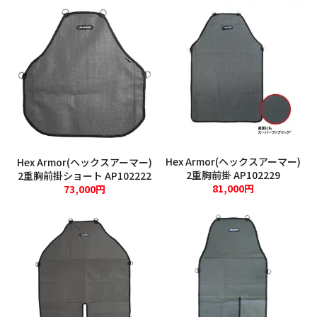
特定商取引法
プライバシーポリシー
お問い合わせ
2026年8月
Hex Armor(ヘックスアーマー)
Hex Armor(ヘックスアーマー)
日
月
火
水
木
金
土
2重胸前掛 AP102229
2重胸前掛ショート AP102222
1
81,000円
73,000円
2
3
4
5
6
7
8
9
10
11
12
13
14
15
16
17
18
19
20
21
22
23
24
25
26
27
28
29
30
31
2026年9月
日
月
火
水
木
金
土