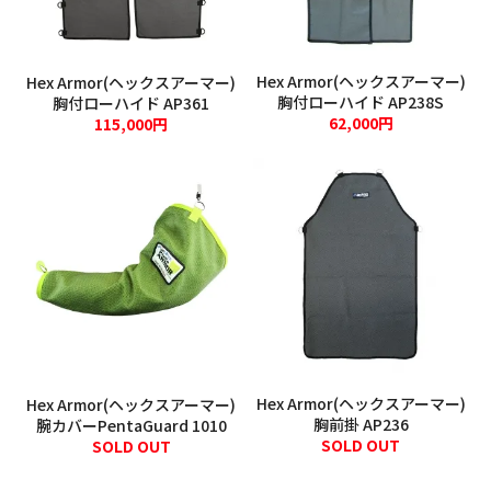
1
2
3
4
5
6
7
8
9
10
11
12
13
14
15
16
17
18
19
Hex Armor(ヘックスアーマー)
Hex Armor(ヘックスアーマー)
20
21
22
23
24
25
26
胸付ローハイド AP238S
胸付ローハイド AP361
27
28
29
30
62,000円
115,000円
定休日：土日祝
Hex Armor(ヘックスアーマー)
Hex Armor(ヘックスアーマー)
胸前掛 AP236
腕カバーPentaGuard 1010
SOLD OUT
SOLD OUT