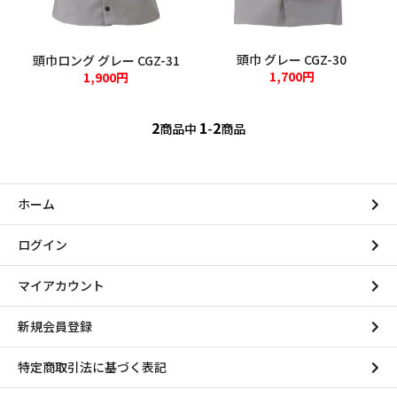
溶接用品
頭巾 グレー CGZ-30
ウエス・メンテナンス用品
頭巾ロング グレー CGZ-31
1,700円
1,900円
保安・防災用品
2
1
2
商品中
-
商品
標識
ホーム
新規会員登録
ログイン
ログイン
マイアカウント
マイアカウント
新規会員登録
カートを見る
特定商取引法に基づく表記