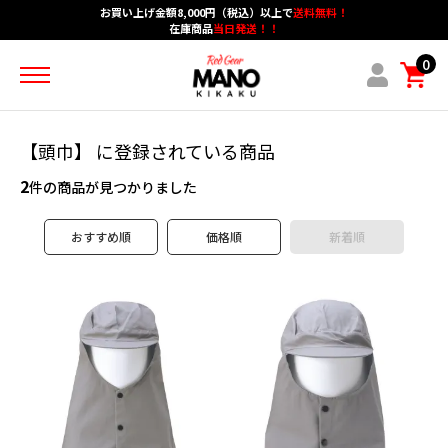
お買い上げ金額8,000円（税込）以上で
送料無料！
在庫商品
当日発送！！
ホーム
カテゴリーメニュー
グループメニュー
0
アカウント
ショッピングガイド
ブログメニュー
お問い合わせ
【頭巾】 に登録されている商品
2
作業用手袋
件の商品が見つかりました
防炎・耐熱・耐切創
おすすめ順
価格順
新着順
安全保護具・作業服
保護メガネ・耳栓・シューズ
マスク・防護服
スパッターシート・保護シート