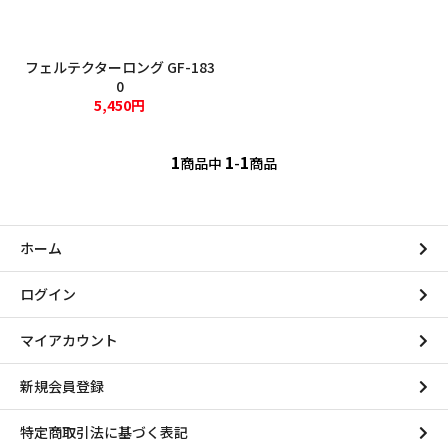
溶接用品
フェルテクターロング GF-183
ウエス・メンテナンス用品
0
5,450円
保安・防災用品
1
1
1
標識
商品中
-
商品
ホーム
新規会員登録
ログイン
ログイン
マイアカウント
マイアカウント
新規会員登録
カートを見る
特定商取引法に基づく表記