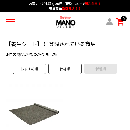
お買い上げ金額8,000円（税込）以上で
送料無料！
在庫商品
当日発送！！
ホーム
カテゴリーメニュー
グループメニュー
0
アカウント
ショッピングガイド
ブログメニュー
お問い合わせ
【養生シート】 に登録されている商品
1
作業用手袋
件の商品が見つかりました
防炎・耐熱・耐切創
おすすめ順
価格順
新着順
安全保護具・作業服
保護メガネ・耳栓・シューズ
マスク・防護服
スパッターシート・保護シート