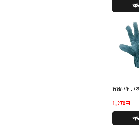
詳
背縫い革手(オ
1,270円
詳