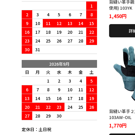
背縫い革手親
1
使用) 103YK
2
3
4
5
6
7
8
1,450円
9
10
11
12
13
14
15
詳
16
17
18
19
20
21
22
23
24
25
26
27
28
29
30
31
2026年9月
日
月
火
水
木
金
土
1
2
3
4
5
6
7
8
9
10
11
12
13
14
15
16
17
18
19
20
21
22
23
24
25
26
背縫い革手２
27
28
29
30
103AW-OIL
1,770円
定休日：土日祝