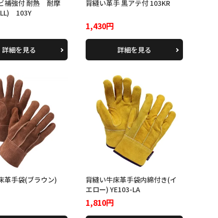
ビ補強付 耐熱 耐摩
背縫い革手 黒アテ付 103KR
LL) 103Y
1,430円
詳細を見る
詳細を見る
床革手袋(ブラウン)
背縫い牛床革手袋内綿付き(イ
エロー) YE103-LA
1,810円