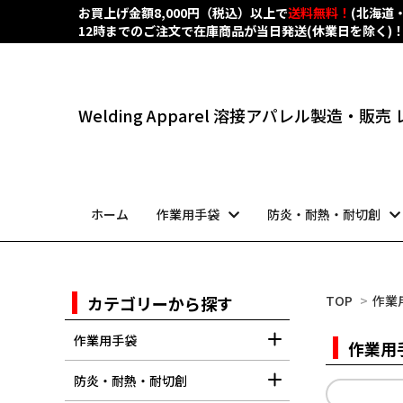
お買上げ金額8,000円（税込）以上で
送料無料！
(北海道
12時までのご注文で在庫商品が当日発送(休業日を除く)
Welding Apparel 溶接アパレル製造・販
ホーム
作業用手袋
防炎・耐熱・耐切創
カテゴリーから探す
TOP
>
作業
作業用手袋
作業用
防炎・耐熱・耐切創