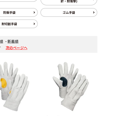
針・耐衝撃)
防振手袋
ゴム手袋
耐切創手袋
順
-
新着順
す
次のページへ