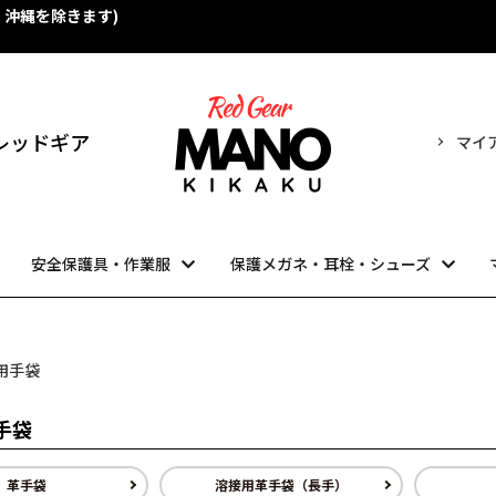
・沖縄を除きます)
！
売 レッドギア
マイ
安全保護具・作業服
保護メガネ・耳栓・シューズ
用手袋
手袋
革手袋
溶接用革手袋（長手）