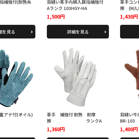
指補強付(耐熱糸
背縫い革手内綿入親指補強付
革手コン
Aランク 103HGY-HA
擦 (M/L/
1,500円
1,430円
細を見る
詳細を見る
背縫い牛
重アテ付(オイル)
革手 補強付 耐熱 耐摩
BR-103
擦 ランクA
1,400円
1,360円