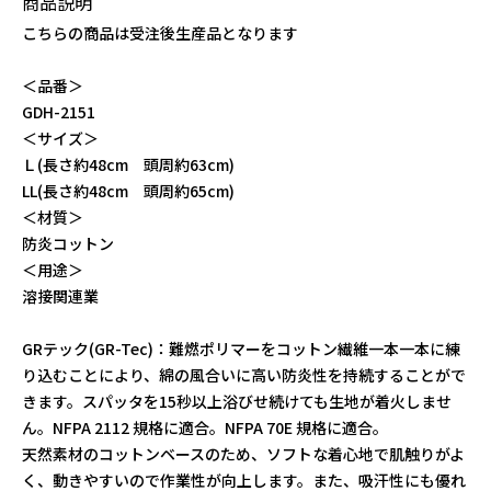
商品説明
こちらの商品は受注後生産品となります
特定商取引法
＜品番＞
GDH-2151
プライバシーポリシー
＜サイズ＞
Ｌ(長さ約48cm 頭周約63cm)
お問い合わせ
LL(長さ約48cm 頭周約65cm)
＜材質＞
2026年8月
防炎コットン
日
月
火
水
木
金
土
＜用途＞
1
溶接関連業
2
3
4
5
6
7
8
9
10
11
12
13
14
15
GRテック(GR-Tec)：難燃ポリマーをコットン繊維一本一本に練
16
17
18
19
20
21
22
り込むことにより、綿の風合いに高い防炎性を持続することがで
23
24
25
26
27
28
29
きます。スパッタを15秒以上浴びせ続けても生地が着火しませ
30
31
ん。NFPA 2112 規格に適合。NFPA 70E 規格に適合。
2026年9月
天然素材のコットンベースのため、ソフトな着心地で肌触りがよ
日
月
火
水
木
金
土
く、動きやすいので作業性が向上します。また、吸汗性にも優れ