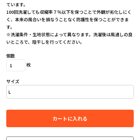
1
2
3
4
5
ています。
6
7
8
9
10
11
12
100回洗濯しても収縮率７％以下を保つことで外観が劣化しにく
13
14
15
16
17
18
19
く、本来の風合いを損なうことなく防護性を保つことができま
20
21
22
23
24
25
26
す。
27
28
29
30
※洗濯条件・生地状態によって異なります。洗濯後は風通しの良
定休日：土日祝
いところで、陰干しを行ってください。
個数
枚
サイズ
カートに入れる