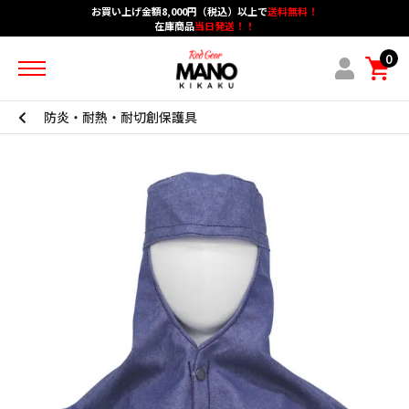
お買い上げ金額8,000円（税込）以上で
送料無料！
在庫商品
当日発送！！
ホーム
カテゴリーメニュー
グループメニュー
0
アカウント
ショッピングガイド
ブログメニュー
お問い合わせ
防炎・耐熱・耐切創保護具
作業用手袋
防炎・耐熱・耐切創
安全保護具・作業服
保護メガネ・耳栓・シューズ
マスク・防護服
スパッターシート・保護シート