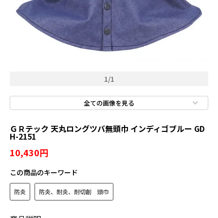
溶接用品
ウエス・メンテナンス用品
保安・防災用品
標識
1
/
1
全ての画像を見る
ＧＲテック 天丸ロングツバ無頭巾 インディゴブルー GD
新規会員登録
H-2151
10,430円
ログイン
この商品のキーワード
マイアカウント
防炎
防炎、耐炎、耐切創 頭巾
カートを見る