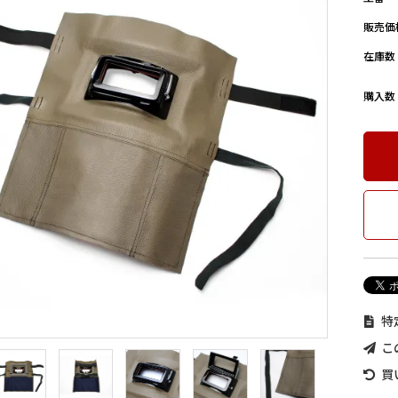
販売価
在庫数
購入数
特
こ
買