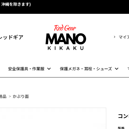
・沖縄を除きます)
！
売 レッドギア
マイ
安全保護具・作業服
保護メガネ・耳栓・シューズ
用品
>
かぶり面
コン
型番