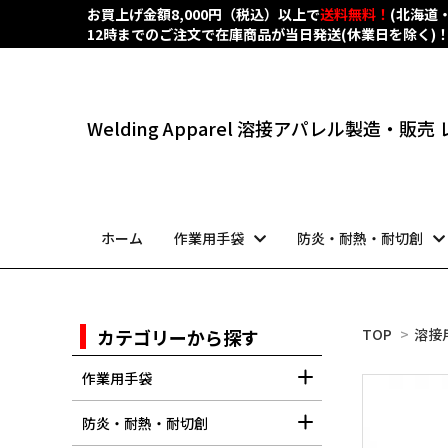
お買上げ金額8,000円（税込）以上で
送料無料！
(北海道
12時までのご注文で在庫商品が当日発送(休業日を除く)
Welding Apparel 溶接アパレル製造・販
ホーム
作業用手袋
防炎・耐熱・耐切創
カテゴリーから探す
TOP
>
溶接
作業用手袋
防炎・耐熱・耐切創