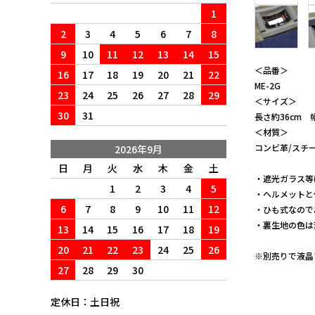
1
2
3
4
5
6
7
8
9
10
11
12
13
14
15
＜品番＞
16
17
18
19
20
21
22
ME-2G
23
24
25
26
27
28
29
＜サイズ＞
30
31
長さ約36cm 
＜材質＞
コンビ革/スチ
2026年9月
日
月
火
水
木
金
土
・遮光ガラス等
1
2
3
4
5
・ヘルメットと
6
7
8
9
10
11
12
・ひも式なので
・裏生地の色は
13
14
15
16
17
18
19
20
21
22
23
24
25
26
※別売りで液晶プ
27
28
29
30
定休日：土日祝