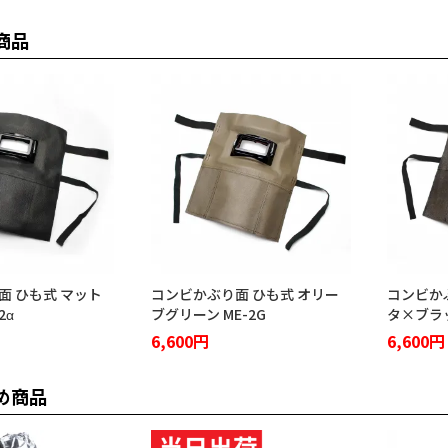
商品
面 ひも式 マット
コンビかぶり面 ひも式 オリー
コンビか
2α
ブグリーン ME-2G
タ×ブラッ
6,600円
6,600円
め商品