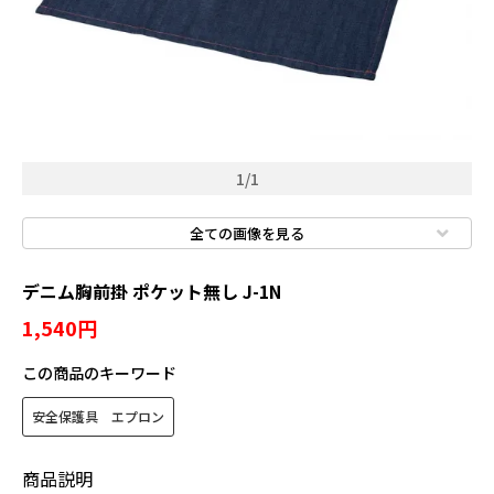
スパッターシート・保護シート
溶接用品
ウエス・メンテナンス用品
保安・防災用品
1
/
1
標識
全ての画像を見る
デニム胸前掛 ポケット無し J-1N
1,540円
新規会員登録
この商品のキーワード
ログイン
安全保護具 エプロン
マイアカウント
商品説明
カートを見る