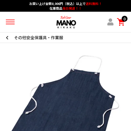
お買い上げ金額8,000円（税込）以上で
送料無料！
在庫商品
当日発送！！
ホーム
カテゴリーメニュー
グループメニュー
0
アカウント
ショッピングガイド
ブログメニュー
お問い合わせ
その他安全保護具・作業服
作業用手袋
防炎・耐熱・耐切創
安全保護具・作業服
保護メガネ・耳栓・シューズ
マスク・防護服