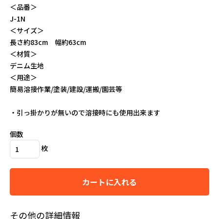
＜品番＞
J-1N
＜サイズ＞
長さ約83cm 幅約63cm
特定商取引法
＜材質＞
デニム生地
プライバシーポリシー
＜用途＞
簡易溶接作業/塗装/建設/運搬/園芸等
お問い合わせ
・引っ掛かりが無いので溶接時にも使用出来ます
2026年8月
日
月
火
水
木
金
土
個数
1
枚
2
3
4
5
6
7
8
9
10
11
12
13
14
15
16
17
18
19
20
21
22
カートに入れる
23
24
25
26
27
28
29
30
31
その他の詳細情報
2026年9月