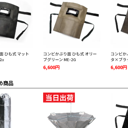
面 ひも式 マット
コンビかぶり面 ひも式 オリー
コンビか
2α
ブグリーン ME-2G
タ×ブラッ
6,600円
6,600円
め商品