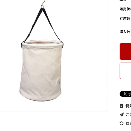
販売価
在庫数
購入数
特
こ
買