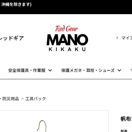
・沖縄を除きます)
！
売 レッドギア
マイ
安全保護具・作業服
保護メガネ・耳栓・シューズ
・防災用品
>
工具バック
帆布
型番