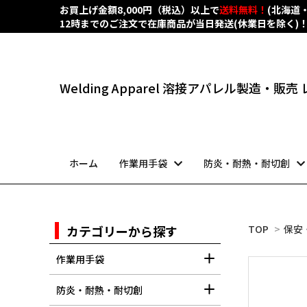
お買上げ金額8,000円（税込）以上で
送料無料！
(北海道
12時までのご注文で在庫商品が当日発送(休業日を除く)
Welding Apparel 溶接アパレル製造・販
ホーム
作業用手袋
防炎・耐熱・耐切創
カテゴリーから探す
TOP
>
保安
作業用手袋
防炎・耐熱・耐切創