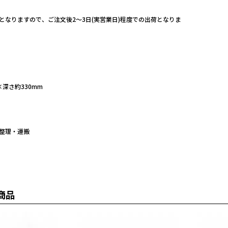
となりますので、ご注文後2～3日(実営業日)程度での出荷となりま
×深さ約330mm
整理・運搬
商品