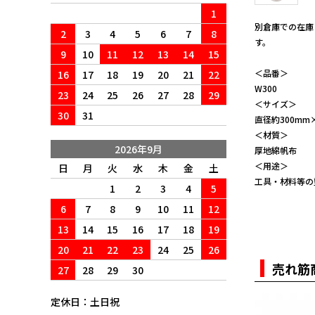
1
別倉庫での在庫
2
3
4
5
6
7
8
す。
9
10
11
12
13
14
15
＜品番＞
16
17
18
19
20
21
22
W300
23
24
25
26
27
28
29
＜サイズ＞
30
31
直径約300mm
＜材質＞
2026年9月
厚地綿帆布
＜用途＞
日
月
火
水
木
金
土
工具・材料等の
1
2
3
4
5
6
7
8
9
10
11
12
13
14
15
16
17
18
19
20
21
22
23
24
25
26
売れ筋
27
28
29
30
定休日：土日祝