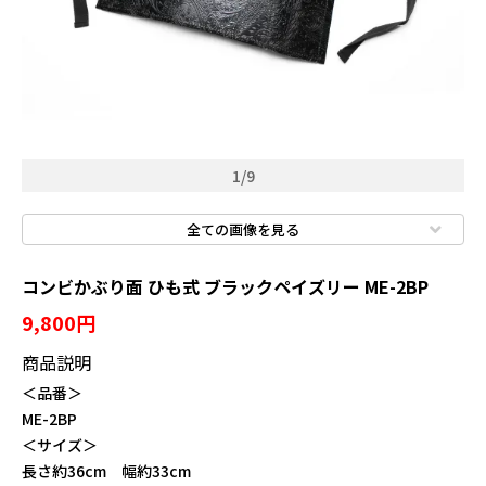
溶接用品
ウエス・メンテナンス用品
保安・防災用品
標識
1
/
9
全ての画像を見る
コンビかぶり面 ひも式 ブラックペイズリー ME-2BP
新規会員登録
9,800円
ログイン
商品説明
マイアカウント
＜品番＞
ME-2BP
カートを見る
＜サイズ＞
長さ約36cm 幅約33cm