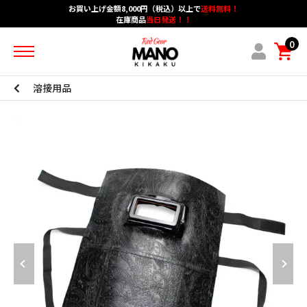
お買い上げ金額8,000円（税込）以上で
送料無料！
在庫商品
当日発送！！
ホーム
カテゴリーメニュー
グループメニュー
0
アカウント
ショッピングガイド
ブログメニュー
お問い合わせ
溶接用品
作業用手袋
防炎・耐熱・耐切創
安全保護具・作業服
保護メガネ・耳栓・シューズ
マスク・防護服
スパッターシート・保護シート