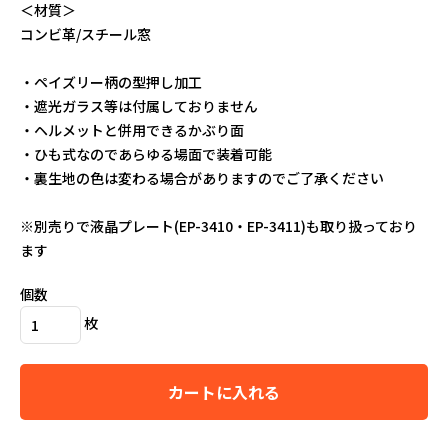
＜材質＞
コンビ革/スチール窓
特定商取引法
・ペイズリー柄の型押し加工
・遮光ガラス等は付属しておりません
プライバシーポリシー
・ヘルメットと併用できるかぶり面
・ひも式なのであらゆる場面で装着可能
お問い合わせ
・裏生地の色は変わる場合がありますのでご了承ください
2026年8月
※別売りで液晶プレート(EP-3410・EP-3411)も取り扱っており
日
月
火
水
木
金
土
ます
1
2
3
4
5
6
7
8
個数
9
10
11
12
13
14
15
枚
16
17
18
19
20
21
22
23
24
25
26
27
28
29
30
31
カートに入れる
2026年9月
日
月
火
水
木
金
土