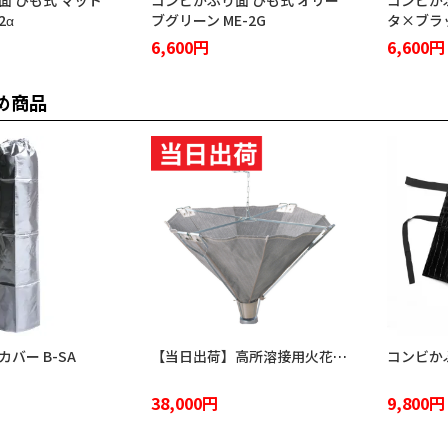
面 ひも式 マット
コンビかぶり面 ひも式 オリー
コンビか
2α
ブグリーン ME-2G
タ×ブラッ
6,600円
6,600円
め商品
バー B-SA
【当日出荷】高所溶接用火花受け 火雨守 KA-2100
38,000円
9,800円