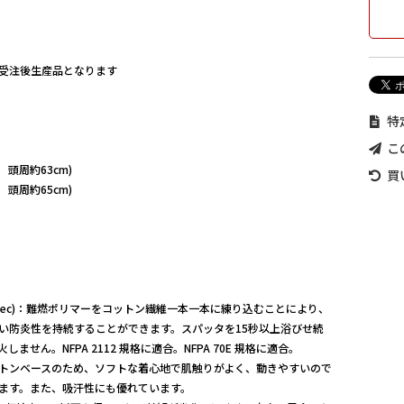
受注後生産品となります
特
こ
 頭周約63cm)
買
m 頭周約65cm)
-Tec)：難燃ポリマーをコットン繊維一本一本に練り込むことにより、
い防炎性を持続することができます。スパッタを15秒以上浴びせ続
ません。NFPA 2112 規格に適合。NFPA 70E 規格に適合。
トンベースのため、ソフトな着心地で肌触りがよく、動きやすいので
ます。また、吸汗性にも優れています。