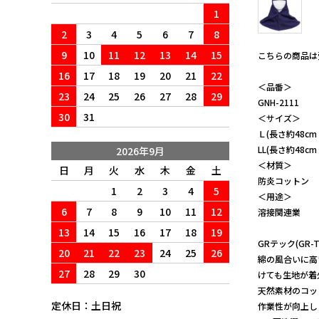
1
2
3
4
5
6
7
8
9
10
11
12
13
14
15
こちらの商品は
16
17
18
19
20
21
22
＜品番＞
23
24
25
26
27
28
29
GNH-2111
30
31
＜サイズ＞
Ｌ(長さ約48cm
LL(長さ約48c
2026年9月
＜材質＞
日
月
火
水
木
金
土
防炎コットン
1
2
3
4
5
＜用途＞
6
7
8
9
10
11
12
溶接関連業
13
14
15
16
17
18
19
GRテック(GR
20
21
22
23
24
25
26
綿の風合いに高
27
28
29
30
けても生地が着火し
天然素材のコッ
定休日：土日祝
作業性が向上し