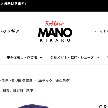
・沖縄を除きます)
！
売 レッドギア
マイ
安全保護具・作業服
保護メガネ・耳栓・シューズ
・耐熱・耐切創保護具
>
GRテック（永久防炎）
、耐炎、耐切創 頭巾
ＧＲ