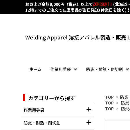
お買上げ金額8,000円（税込）以上で
送料無料！
(北海道
12時までのご注文で在庫商品が当日発送(休業日を除く)
Welding Apparel 溶接アパレル製造・販
ホーム
作業用手袋
防炎・耐熱・耐切創
カテゴリーから探す
TOP
>
防炎
TOP
>
防炎
TOP
>
防炎
作業用手袋
防炎・耐熱・耐切創