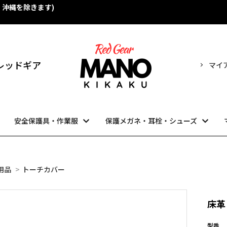
・沖縄を除きます)
！
売 レッドギア
マイ
安全保護具・作業服
保護メガネ・耳栓・シューズ
用品
>
トーチカバー
床革
型番