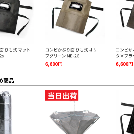
面 ひも式 マット
コンビかぶり面 ひも式 オリー
コンビか
2α
ブグリーン ME-2G
タ×ブラッ
6,600円
6,600円
め商品