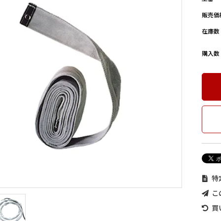
販売価
在庫数
購入数
特
こ
買