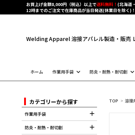
お買上げ金額8,000円（税込）以上で
送料無料！
(北海道
12時までのご注文で在庫商品が当日発送(休業日を除く)
Welding Apparel 溶接アパレル製造・販
ホーム
作業用手袋
防炎・耐熱・耐切創
カテゴリーから探す
TOP
>
溶接
作業用手袋
防炎・耐熱・耐切創