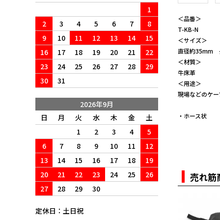
1
＜品番＞
2
3
4
5
6
7
8
T-KB-N
9
10
11
12
13
14
15
＜サイズ＞
直径約35mm 
16
17
18
19
20
21
22
＜材質＞
23
24
25
26
27
28
29
牛床革
30
31
＜用途＞
現場などのケー
2026年9月
・ホース状
日
月
火
水
木
金
土
1
2
3
4
5
6
7
8
9
10
11
12
13
14
15
16
17
18
19
20
21
22
23
24
25
26
売れ筋
27
28
29
30
定休日：土日祝